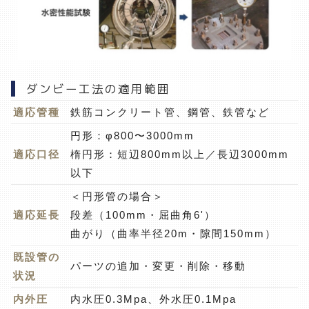
ダンビー工法の適用範囲
適応管種
鉄筋コンクリート管、鋼管、鉄管など
円形：φ800〜3000mm
適応口径
楕円形：短辺800mm以上／長辺3000mm
以下
＜円形管の場合＞
適応延長
段差（100mm・屈曲角6'）
曲がり（曲率半径20m・隙間150mm）
既設管の
パーツの追加・変更・削除・移動
状況
内外圧
内水圧0.3Mpa、外水圧0.1Mpa