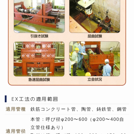
EX工法の適用範囲
適用管種
鉄筋コンクリート管、陶管、鋳鉄管、鋼管
本管：呼び径φ200〜600（φ200〜400自
立管仕様あり）
適用管径