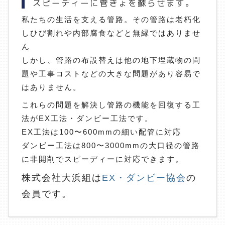
スピーディーに菅きょを蘇らせます。
私たちの生活を支える管路。その管路は老朽化
しひび割れや内部腐食などと無縁ではありませ
ん
しかし、管路の布設替えは他の地下埋蔵物の問
題や工事コストなどの大きな問題があり容易で
はありません。
これらの問題を解決し管路の機能を回復する工
法がEX工法・ダンビー工法です。
EX工法は100〜600mmの細い配管に対応
ダンビー工法は800〜3000mmの大口径の管路
に非開削でスピーディーに対応できます。
株式会社大浜組は
EX・ダンビー協会
の
会員です。