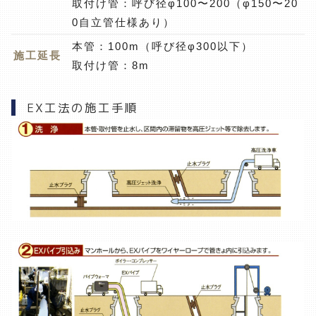
取付け管：呼び径φ100〜200（φ150〜20
0自立管仕様あり）
本管：100m（呼び径φ300以下）
施工延長
取付け管：8m
EX工法の施工手順